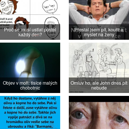
Proč se musí ustlat postel
Přestal jsem pít, kouřit a
každý den?
myslet na ženy
Objev v moři: tisíce malých
Omluv ho, ale John dnes pít
chobotnic
nebude