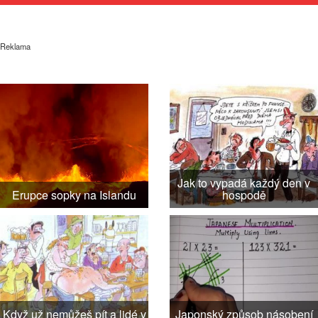
Reklama
Jak to vypadá každý den v
Erupce sopky na Islandu
hospodě
Když už nemůžeš pít a lidé v
Japonský způsob násobení