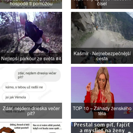
hospodě ti pomůžou
čísel
Kašmír - Nejnebezpečnější
Nejlepší parkour ze světa #4
cesta
Zdar, nejdem dneska večer
TOP 10 – Záhady ženského
pít?
těla