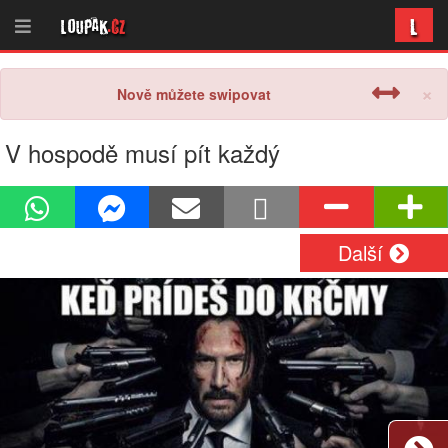
L
Loupak
.cz
×
Nově můžete swipovat
V hospodě musí pít každý
Další