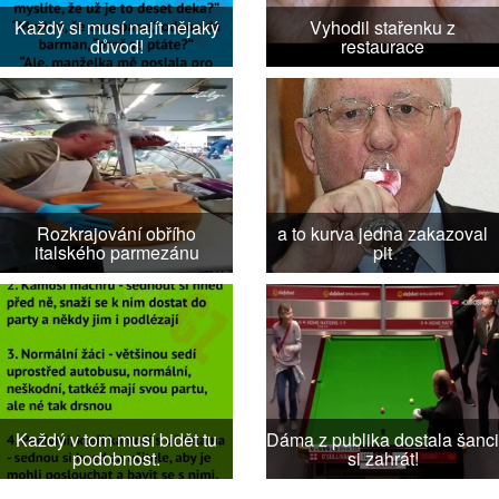
Každý si musí najít nějaký
Vyhodil stařenku z
důvod!
restaurace
Rozkrajování obřího
a to kurva jedna zakazoval
italského parmezánu
pit
Každý v tom musí bidět tu
Dáma z publika dostala šanci
podobnost.
si zahrát!