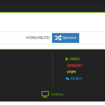
VYZKOUŠEJTE!
Náhodně
VIDEO
OBRÁZKY
VTIPY
CITÁTY
Desktop