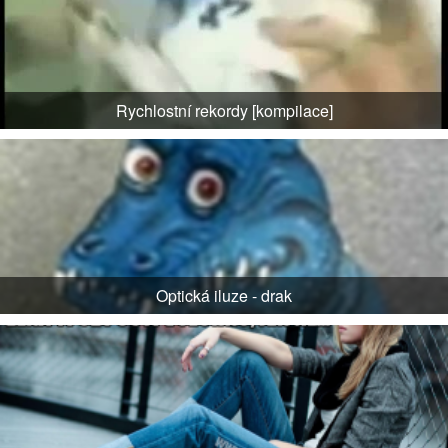
Rychlostní rekordy [kompilace]
Optická iluze - drak