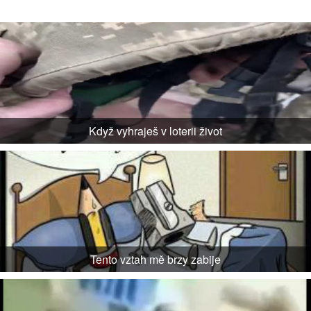
Když vyhraješ v loterii život
Tento vztah mě brzy zabije