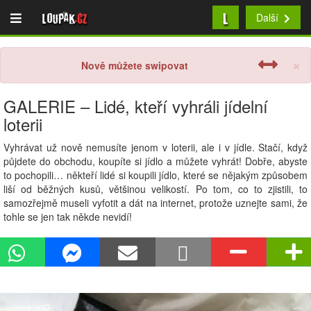
L
Loupak
.cz
Další
×
Nově můžete swipovat
GALERIE – Lidé, kteří vyhráli jídelní
loterii
Vyhrávat už nově nemusíte jenom v loterii, ale i v jídle. Stačí, když
půjdete do obchodu, koupíte si jídlo a můžete vyhrát! Dobře, abyste
to pochopili… někteří lidé si koupili jídlo, které se nějakým způsobem
liší od běžných kusů, většinou velikostí. Po tom, co to zjistili, to
samozřejmě museli vyfotit a dát na internet, protože uznejte sami, že
tohle se jen tak někde nevidí!