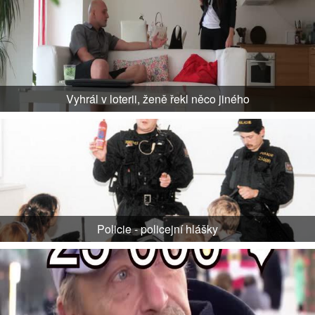
Vyhrál v loterii, ženě řekl něco jiného
Policie - policejní hlášky