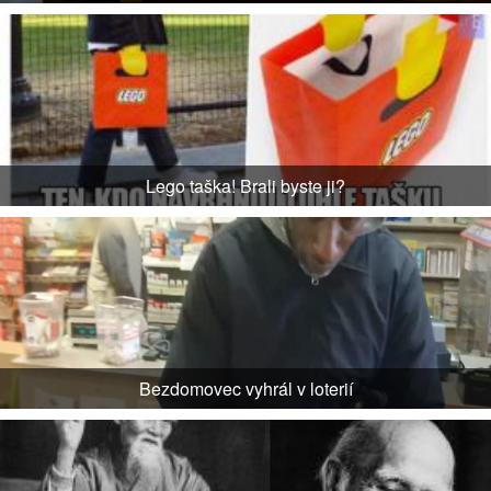
Lego taška! Brali byste ji?
Bezdomovec vyhrál v loterií