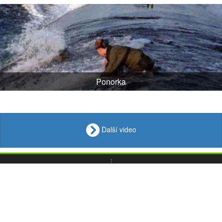
Ponorka
Další video
VIDEO
Loupak
.fun
OBRÁZKY
VTIPY
© 2008 - 2026
CITÁTY