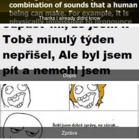
Thanks i already didnt know
Dopis
Zpráva