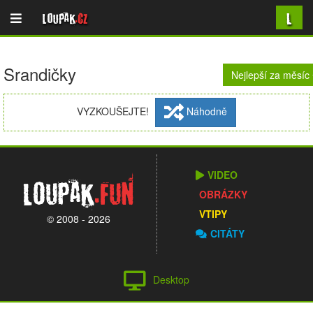
L
Loupak
.cz
Srandičky
Nejlepší za měsíc
VYZKOUŠEJTE!
Náhodně
VIDEO
Loupak
.fun
OBRÁZKY
VTIPY
© 2008 - 2026
CITÁTY
Desktop