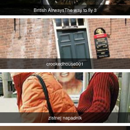
British AirwaysThe way to fly 3
crookedhouse001
zistnej napadnik