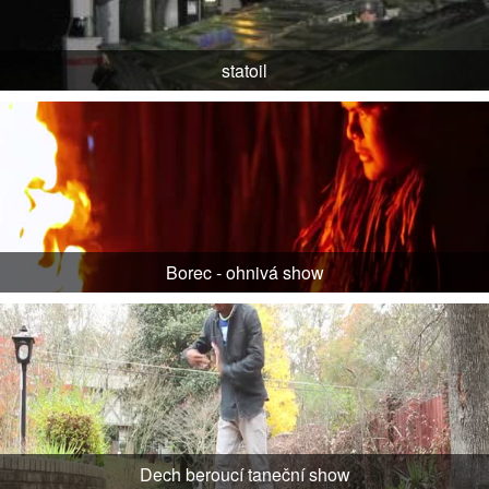
statoil
Borec - ohnivá show
Dech beroucí taneční show