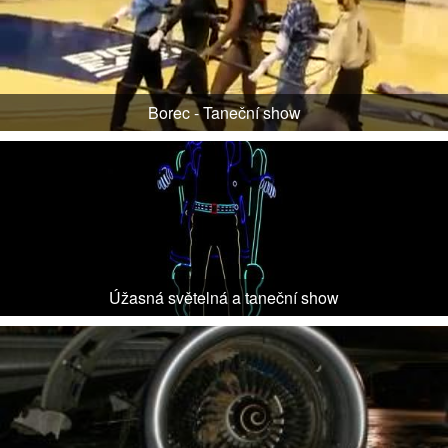
Borec - Taneční show
Úžasná světelná a taneční show