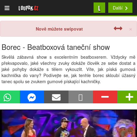
L
Loupak
.cz
Další
×
Nově můžete swipovat
Borec - Beatboxová taneční show
Skvělá zábavná show s excelentním beatboxerem. Vždycky mě
překvapovalo, jaké všechny zvuky dokáže člověk ze sebe dostat a
jaké pohyby dokáže s tělem vykouzlit. Víte, jak píská gumová
kachnička do vany? Podívejte se, jak tenhle borec skloubí úžasný
tanec spolu se zvukem gumové pískající kachničky.