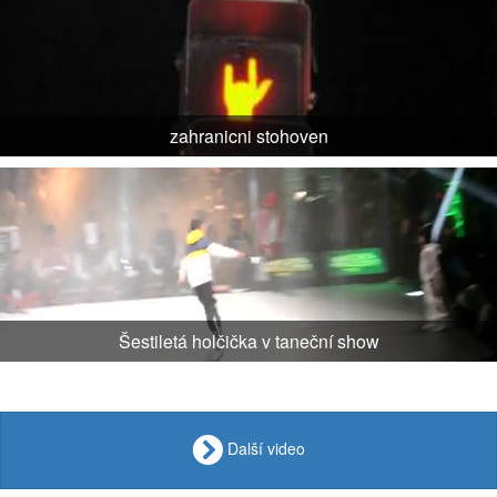
zahranicni stohoven
Šestiletá holčička v taneční show
Další video