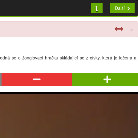
L
Další
×
dná se o žonglovací hračku skládající se z cívky, která je točena a