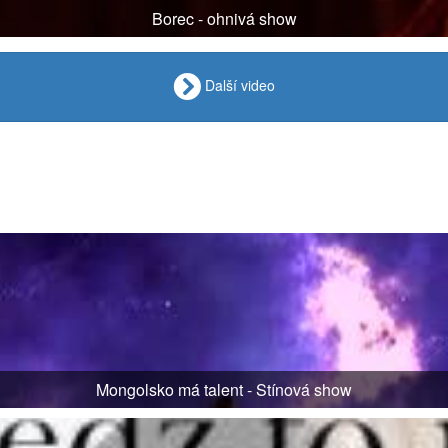
Borec - ohnivá show
Další video
Mongolsko má talent - Stínová show