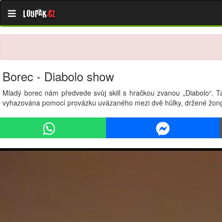
Loupak
.cz
Borec - Diabolo show
Mladý borec nám předvede svůj skill s hračkou zvanou „Diabolo“. Ta
vyhazována pomocí provázku uvázaného mezi dvě hůlky, držené žong