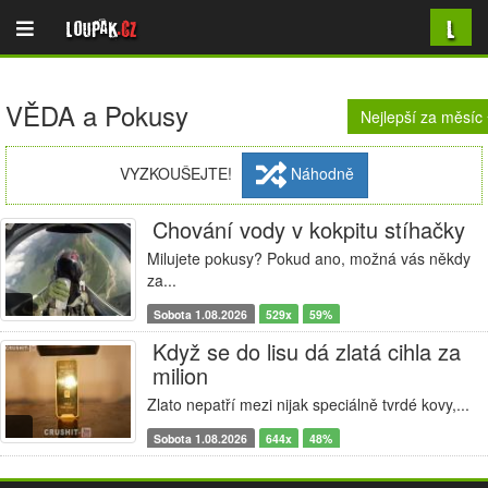
L
Loupak
.cz
VĚDA a Pokusy
Nejlepší za měsíc
VYZKOUŠEJTE!
Náhodně
Chování vody v kokpitu stíhačky
Milujete pokusy? Pokud ano, možná vás někdy
za...
Sobota 1.08.2026
529x
59%
Když se do lisu dá zlatá cihla za
milion
Zlato nepatří mezi nijak speciálně tvrdé kovy,...
Sobota 1.08.2026
644x
48%