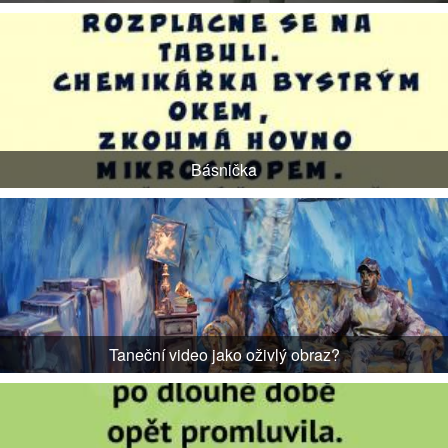
Básnička
Taneční video jako oživlý obraz?