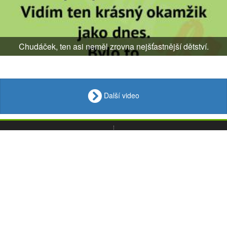
Chudáček, ten asi neměl zrovna nejšťastnější dětství.
Další video
VIDEO
Loupak
.fun
OBRÁZKY
VTIPY
© 2008 - 2026
CITÁTY
Desktop