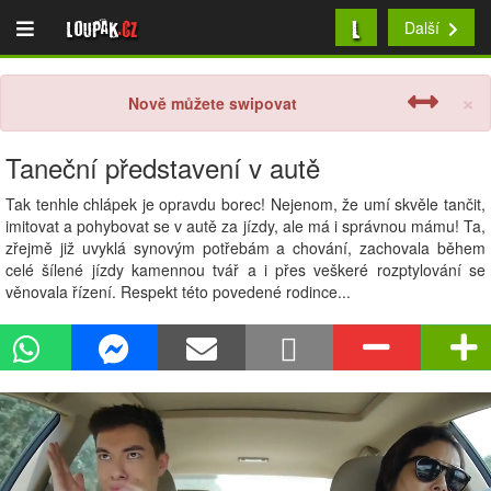
L
Loupak
.cz
Další
×
Nově můžete swipovat
Taneční představení v autě
Tak tenhle chlápek je opravdu borec! Nejenom, že umí skvěle tančit,
imitovat a pohybovat se v autě za jízdy, ale má i správnou mámu! Ta,
zřejmě již uvyklá synovým potřebám a chování, zachovala během
celé šílené jízdy kamennou tvář a i přes veškeré rozptylování se
věnovala řízení. Respekt této povedené rodince...