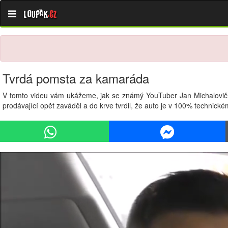
Loupak
.cz
Tvrdá pomsta za kamaráda
V tomto videu vám ukážeme, jak se známý YouTuber Jan Michalovič pom
prodávající opět zaváděl a do krve tvrdil, že auto je v 100% technické