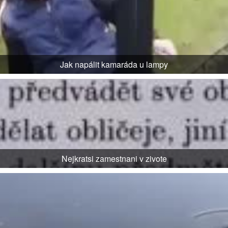
Jak napálit kamaráda u lampy
Nejkratsi zamestnani v zivote