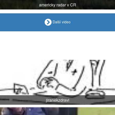
americky radar v CR
Další video
jiranekzdravi