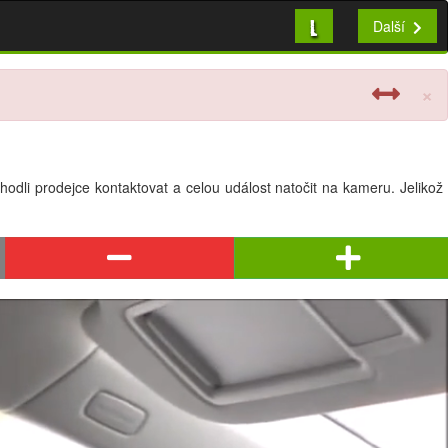
L
Další
×
odli prodejce kontaktovat a celou událost natočit na kameru. Jelikož