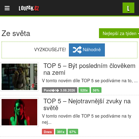
L
Loupak
.cz
Ze světa
Nejlepší za týden
VYZKOUŠEJTE!
Náhodně
TOP 5 – Být posledním člověkem
na zemi
V tomto novém díle TOP 5 se podíváme na to, ...
Pond�l� 3.08.2026
520x
56%
TOP 5 – Nejotravnější zvuky na
světě
V tomto novém díle TOP 5 se podíváme na ty
nej...
Dnes
391x
67%