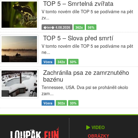
TOP 5 – Smrtelná zvířata
V tomto novém díle TOP 5 se podíváme na pět
zv...
�ter� 4.08.2026
362x
56%
TOP 5 – Slova před smrtí
V tomto novém díle TOP 5 se podíváme na pět
ne...
Včera
342x
50%
Zachránila psa ze zamrznutého
bazénu
Tennessee, USA. Dva psi se proháněli okolo
zam...
Včera
302x
33%
VIDEO
Loupak
.fun
OBRÁZKY