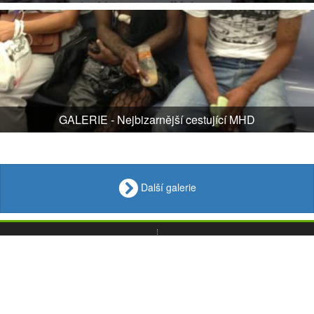
GALERIE - Nejbizarnější cestující MHD
Další galerie
VIDEO
Loupak
.fun
OBRÁZKY
VTIPY
© 2008 - 2026
CITÁTY