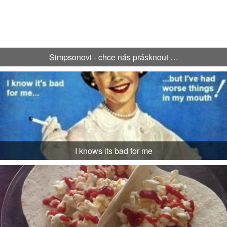
Simpsonovi - chce nás prásknout …
I knows its bad for me