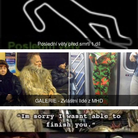
Poslední věty před smrtí 1.díl
GALERIE - Zvláštní lidé z MHD