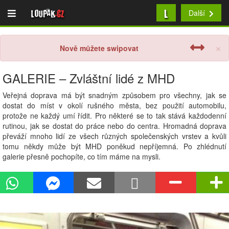
L
Loupak
.cz
Další
×
Nově můžete swipovat
GALERIE – Zvláštní lidé z MHD
Veřejná doprava má být snadným způsobem pro všechny, jak se
dostat do míst v okolí rušného města, bez použití automobilu,
protože ne každý umí řídit. Pro některé se to tak stává každodenní
rutinou, jak se dostat do práce nebo do centra. Hromadná doprava
převáží mnoho lidí ze všech různých společenských vrstev a kvůli
tomu někdy může být MHD poněkud nepříjemná. Po zhlédnutí
galerie přesně pochopíte, co tím máme na mysli.