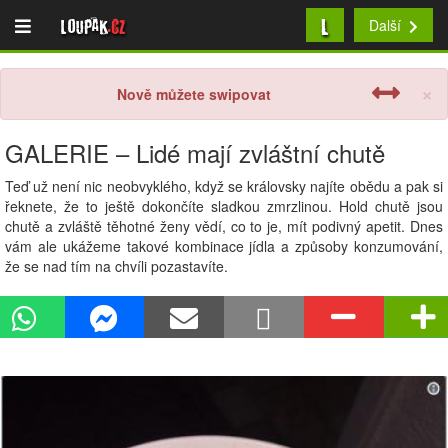
L
Loupak
.cz
Další
×
Nově můžete swipovat
GALERIE – Lidé mají zvláštní chutě
Teď už není nic neobvyklého, když se královsky najíte obědu a pak si
řeknete, že to ještě dokončíte sladkou zmrzlinou. Hold chutě jsou
chutě a zvláště těhotné ženy vědí, co to je, mít podivný apetit. Dnes
vám ale ukážeme takové kombinace jídla a způsoby konzumování,
že se nad tím na chvíli pozastavíte.